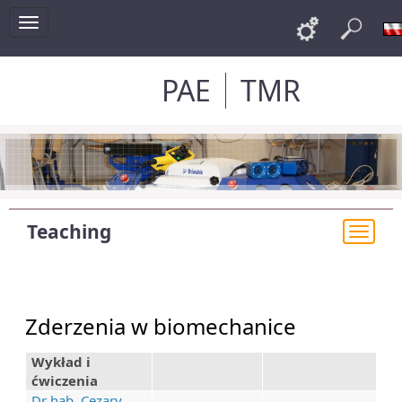
Toggle
Links
Sea
navigation
PAE
TMR
Teaching
Togg
navi
Zderzenia w biomechanice
Wykład i
ćwiczenia
Dr hab. Cezary