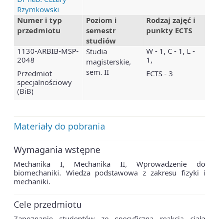
Rzymkowski
Numer i typ
Poziom i
Rodzaj zajęć i
przedmiotu
semestr
punkty ECTS
studiów
1130-ARBIB-MSP-
W - 1, C - 1, L -
Studia
2048
1,
magisterskie,
sem. II
Przedmiot
ECTS - 3
specjalnościowy
(BiB)
Materiały do pobrania
Wymagania wstępne
Mechanika I, Mechanika II, Wprowadzenie do
biomechaniki. Wiedza podstawowa z zakresu fizyki i
mechaniki.
Cele przedmiotu
Zapoznanie studentów ze specyficzną reakcją ciała