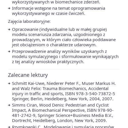
wykorzystywanych w biomechanice zderzeń.
Informacje wstępne na temat oprogramowania
wykorzystywanego w czasie ćwiczeń.
Zajęcia laboratoryjne:
Opracowanie (indywidualne lub w małej grupie)
modelu scenariusza zdarzania, uzgodnionego z
prowadzącym, w którym ciało człowieka poddawane
jest obciążeniom o charakterze udarowym.
Przeprowadzenie analizy wyników uzyskanych z
modelu symulacyjnego i sformułowanie wynikających
z tej analizy wniosków praktycznych.
Zalecane lektury
Schmitt Kai-Uwe, Niederer Peter F., Muser Markus H.
and Walz Felix: Trauma Biomechanics, Accidental
injury in traffic and sports, ISBN 978-3-540-73872-5
Springer, Berlin, Heidelberg, New York, 2004, 2007.
Simms Ciran, Wood Denis: Pedestrian and Cyclist
Impact, A Biomechanical Perspective, ISBN 978-90-
481-2742-9, Springer Science+Business Media B.V.,
Dortrecht, Heidelberg, London, New York, 2009.
Rzymkowski C., Modelowanie i symulacja procesów