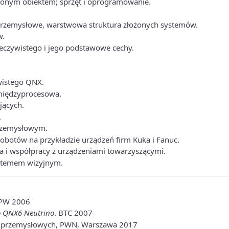
żonym obiektem; sprzęt i oprogramowanie.
 przemysłowe, warstwowa struktura złożonych systemów.
w.
zeczywistego i jego podstawowe cechy.
wistego QNX.
międzyprocesowa.
jących.
.
rzemysłowym.
botów na przykładzie urządzeń firm Kuka i Fanuc.
 i współpracy z urządzeniami towarzyszącymi.
stemem wizyjnym.
PW 2006
o QNX6 Neutrino
. BTC 2007
 przemysłowych, PWN, Warszawa 2017