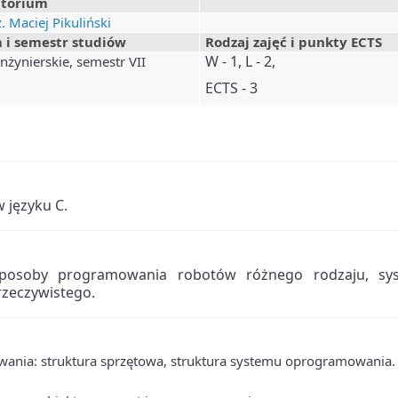
atorium
. Maciej Pikuliński
 i semestr studiów
Rodzaj zajęć i punkty ECTS
W - 1, L - 2,
inżynierskie, semestr VII
ECTS - 3
 języku C.
posoby programowania robotów różnego rodzaju, sy
rzeczywistego.
wania: struktura sprzętowa, struktura systemu oprogramowania.