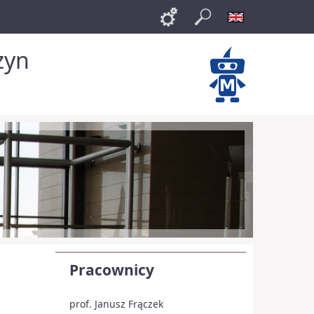
Links
Szukaj
English
zyn
Pracownicy
prof. Janusz Frączek