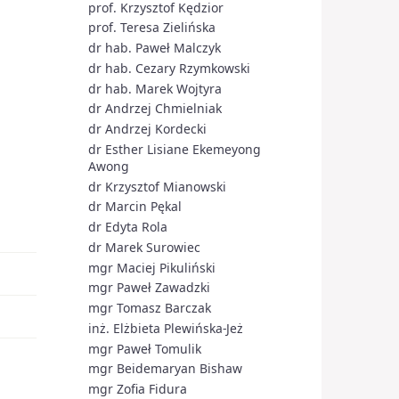
prof. Krzysztof Kędzior
prof. Teresa Zielińska
dr hab. Paweł Malczyk
dr hab. Cezary Rzymkowski
dr hab. Marek Wojtyra
dr Andrzej Chmielniak
dr Andrzej Kordecki
dr Esther Lisiane Ekemeyong
Awong
dr Krzysztof Mianowski
dr Marcin Pękal
dr Edyta Rola
dr Marek Surowiec
mgr Maciej Pikuliński
mgr Paweł Zawadzki
mgr Tomasz Barczak
inż. Elżbieta Plewińska-Jeż
mgr Paweł Tomulik
mgr Beidemaryan Bishaw
mgr Zofia Fidura