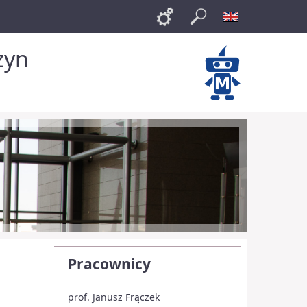
Links
Szukaj
English
zyn
Pracownicy
prof. Janusz Frączek