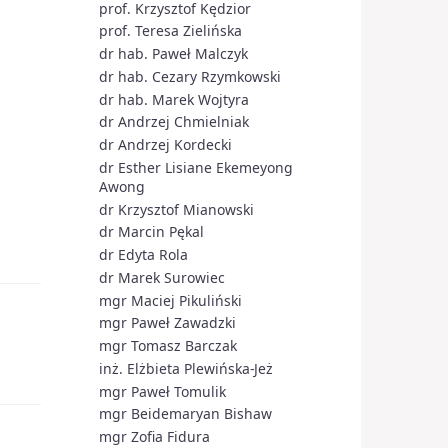
prof. Krzysztof Kędzior
prof. Teresa Zielińska
dr hab. Paweł Malczyk
dr hab. Cezary Rzymkowski
dr hab. Marek Wojtyra
dr Andrzej Chmielniak
dr Andrzej Kordecki
dr Esther Lisiane Ekemeyong
Awong
dr Krzysztof Mianowski
dr Marcin Pękal
dr Edyta Rola
dr Marek Surowiec
mgr Maciej Pikuliński
mgr Paweł Zawadzki
mgr Tomasz Barczak
inż. Elżbieta Plewińska-Jeż
mgr Paweł Tomulik
mgr Beidemaryan Bishaw
mgr Zofia Fidura