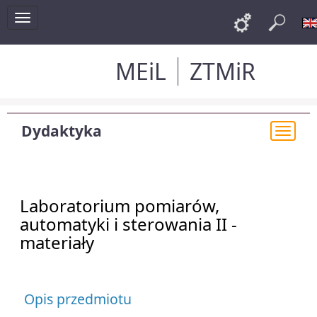
Toggle
Links
Szu
navigation
MEiL
ZTMiR
Dydaktyka
Togg
navi
Laboratorium pomiarów,
automatyki i sterowania II -
materiały
Opis przedmiotu