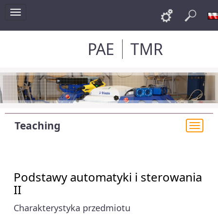
Toggle
Links
Sea
navigation
PAE
TMR
Teaching
Togg
navi
Podstawy automatyki i sterowania
II
Charakterystyka przedmiotu