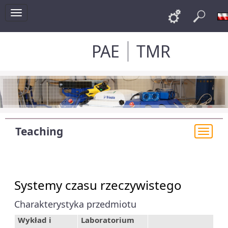
Toggle
Links
Sea
navigation
PAE
TMR
Teaching
Togg
navi
Systemy czasu rzeczywistego
Charakterystyka przedmiotu
Wykład i
Laboratorium