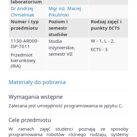
laboratorium
Dr Andrzej
Mgr inż. Maciej
Chmielniak
Pikuliński
Numer i typ
Poziom i
Rodzaj zajęć i
przedmiotu
semestr
punkty ECTS
studiów
1130-AR000-
W - 1, L - 2,
Studia
ISP-7011
inżynierskie,
ECTS - 3
semestr VII
Przedmiot
kierunkowy
(RiA)
Materiały do pobrania
Wymagania wstępne
Zalecana jest umiejętność programowania w języku C.
Cele przedmiotu
W ramach zajęć studenci poznają ze sposoby
programowania robotów różnego rodzaju, systemy